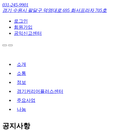
031-245-9901
경기 수원시 팔달구 덕영대로 695 화서프라자 705호
로그인
회원가입
공익신고센터
소개
소통
정보
경기커리어플러스센터
주요사업
나눔
공지사항