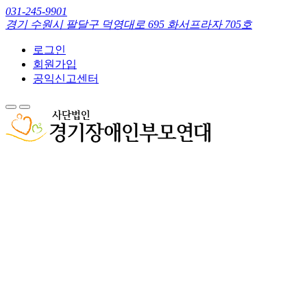
031-245-9901
경기 수원시 팔달구 덕영대로 695 화서프라자 705호
로그인
회원가입
공익신고센터
소개
소통
정보
경기커리어플러스센터
주요사업
나눔